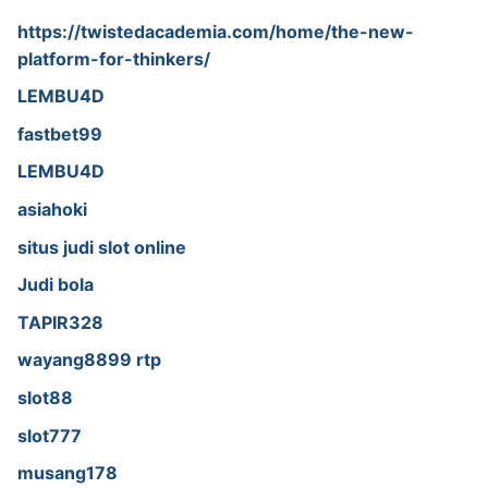
https://twistedacademia.com/home/the-new-
platform-for-thinkers/
LEMBU4D
fastbet99
LEMBU4D
asiahoki
situs judi slot online
Judi bola
TAPIR328
wayang8899 rtp
slot88
slot777
musang178