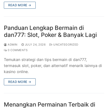
READ MORE →
Panduan Lengkap Bermain di
dan777: Slot, Poker & Banyak Lagi
ADMIN
JULY 24, 2026
UNCATEGORIZED
0 COMMENTS
Temukan strategi dan tips bermain di dan777,
termasuk slot, poker, dan alternatif menarik lainnya di
kasino online.
READ MORE →
Menangkan Permainan Terbaik di