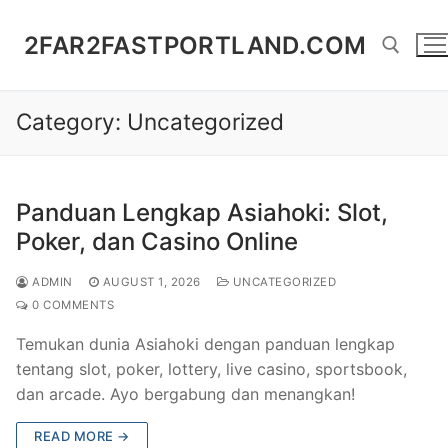
Skip
to
2FAR2FASTPORTLAND.COM
content
Category:
Uncategorized
Search for:
Panduan Lengkap Asiahoki: Slot,
Poker, dan Casino Online
ADMIN
AUGUST 1, 2026
UNCATEGORIZED
0 COMMENTS
Temukan dunia Asiahoki dengan panduan lengkap
tentang slot, poker, lottery, live casino, sportsbook,
dan arcade. Ayo bergabung dan menangkan!
READ MORE →