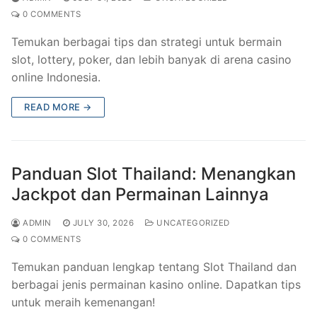
0 COMMENTS
Temukan berbagai tips dan strategi untuk bermain
slot, lottery, poker, dan lebih banyak di arena casino
online Indonesia.
READ MORE →
Panduan Slot Thailand: Menangkan
Jackpot dan Permainan Lainnya
ADMIN
JULY 30, 2026
UNCATEGORIZED
0 COMMENTS
Temukan panduan lengkap tentang Slot Thailand dan
berbagai jenis permainan kasino online. Dapatkan tips
untuk meraih kemenangan!