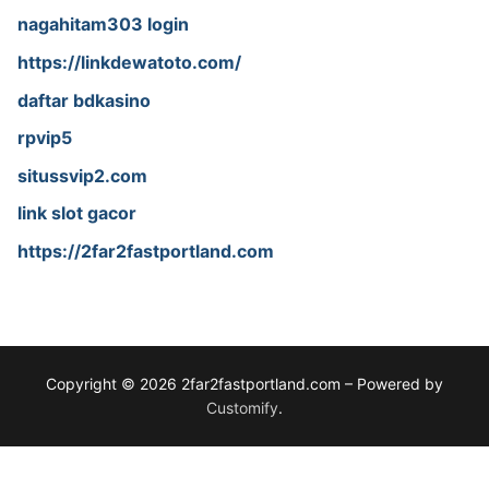
nagahitam303 login
https://linkdewatoto.com/
daftar bdkasino
rpvip5
situssvip2.com
link slot gacor
https://2far2fastportland.com
Copyright © 2026 2far2fastportland.com – Powered by
Customify
.