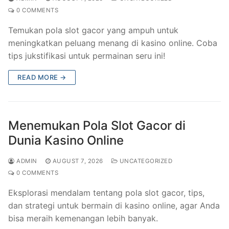
0 COMMENTS
Temukan pola slot gacor yang ampuh untuk
meningkatkan peluang menang di kasino online. Coba
tips jukstifikasi untuk permainan seru ini!
READ MORE →
Menemukan Pola Slot Gacor di
Dunia Kasino Online
ADMIN
AUGUST 7, 2026
UNCATEGORIZED
0 COMMENTS
Eksplorasi mendalam tentang pola slot gacor, tips,
dan strategi untuk bermain di kasino online, agar Anda
bisa meraih kemenangan lebih banyak.