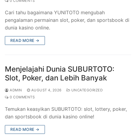
0 COMMENTS
Cari tahu bagaimana YUNITOTO mengubah
pengalaman permainan slot, poker, dan sportsbook di
dunia kasino online.
READ MORE →
Menjelajahi Dunia SUBURTOTO:
Slot, Poker, dan Lebih Banyak
ADMIN
AUGUST 4, 2026
UNCATEGORIZED
0 COMMENTS
Temukan keasyikan SUBURTOTO: slot, lottery, poker,
dan sportsbook di dunia kasino online!
READ MORE →