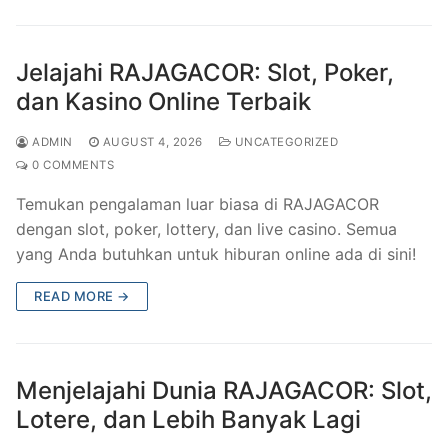
Jelajahi RAJAGACOR: Slot, Poker,
dan Kasino Online Terbaik
ADMIN
AUGUST 4, 2026
UNCATEGORIZED
0 COMMENTS
Temukan pengalaman luar biasa di RAJAGACOR
dengan slot, poker, lottery, dan live casino. Semua
yang Anda butuhkan untuk hiburan online ada di sini!
READ MORE →
Menjelajahi Dunia RAJAGACOR: Slot,
Lotere, dan Lebih Banyak Lagi