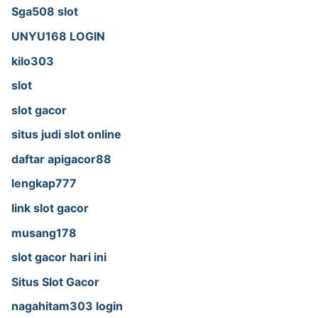
Sga508 slot
UNYU168 LOGIN
kilo303
slot
slot gacor
situs judi slot online
daftar apigacor88
lengkap777
link slot gacor
musang178
slot gacor hari ini
Situs Slot Gacor
nagahitam303 login