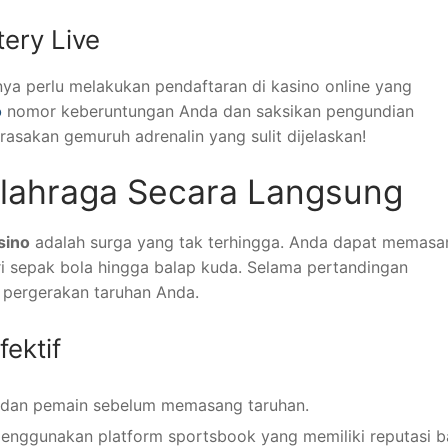
tery Live
anya perlu melakukan pendaftaran di kasino online yang
o
nomor keberuntungan Anda dan saksikan pengundian
rasakan gemuruh adrenalin yang sulit dijelaskan!
lahraga Secara Langsung
asino
adalah surga yang tak terhingga. Anda dapat memasa
ri sepak bola hingga balap kuda. Selama pertandingan
 pergerakan taruhan Anda.
ektif
tim dan pemain sebelum memasang taruhan.
nggunakan platform sportsbook yang memiliki reputasi ba