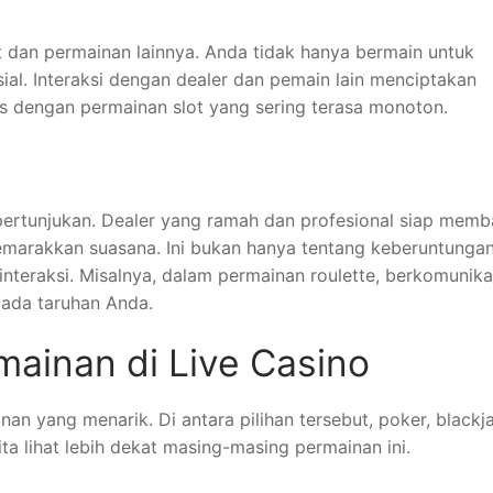
t dan permainan lainnya. Anda tidak hanya bermain untuk
al. Interaksi dengan dealer dan pemain lain menciptakan
s dengan permainan slot yang sering terasa monoton.
pertunjukan. Dealer yang ramah dan profesional siap memb
marakkan suasana. Ini bukan hanya tentang keberuntungan
nteraksi. Misalnya, dalam permainan roulette, berkomunika
ada taruhan Anda.
mainan di Live Casino
an yang menarik. Di antara pilihan tersebut, poker, blackj
ta lihat lebih dekat masing-masing permainan ini.