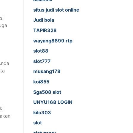
situs judi slot online
si
Judi bola
uga
TAPIR328
wayang8899 rtp
slot88
slot777
Anda
ta
musang178
koi855
Sga508 slot
UNYU168 LOGIN
ki
kilo303
 akan
slot
slot gacor