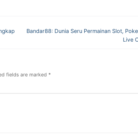
Next
engkap
Bandar88: Dunia Seru Permainan Slot, Poke
post:
Live 
ed fields are marked
*