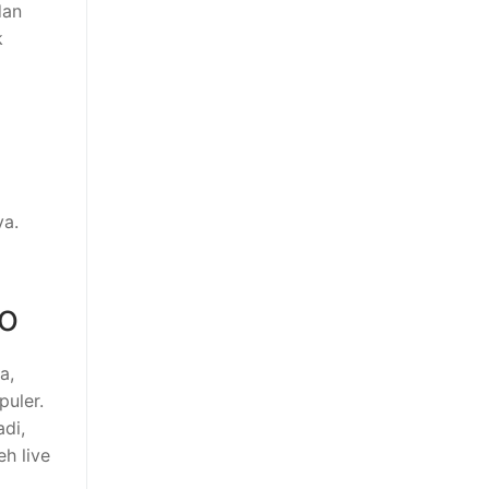
dan
k
a.
o
a,
uler.
di,
h live