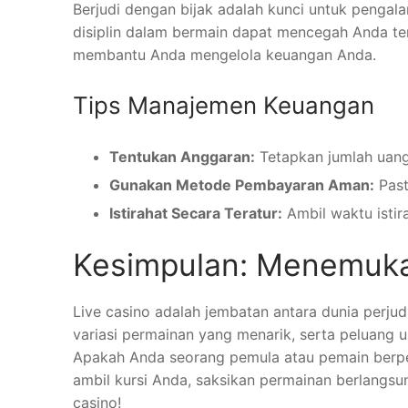
Berjudi dengan bijak adalah kunci untuk penga
disiplin dalam bermain dapat mencegah Anda ter
membantu Anda mengelola keuangan Anda.
Tips Manajemen Keuangan
Tentukan Anggaran:
Tetapkan jumlah uang
Gunakan Metode Pembayaran Aman:
Past
Istirahat Secara Teratur:
Ambil waktu istir
Kesimpulan: Menemuka
Live casino adalah jembatan antara dunia perjudi
variasi permainan yang menarik, serta peluang u
Apakah Anda seorang pemula atau pemain berpeng
ambil kursi Anda, saksikan permainan berlangsu
casino!