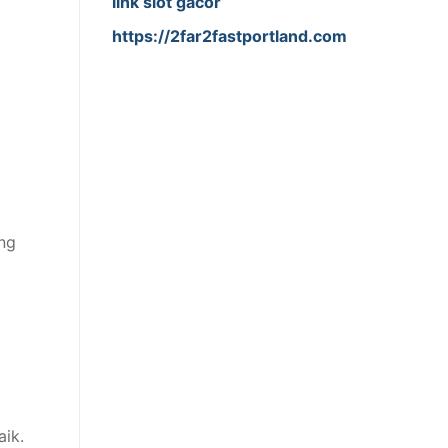
link slot gacor
https://2far2fastportland.com
ng
ik.