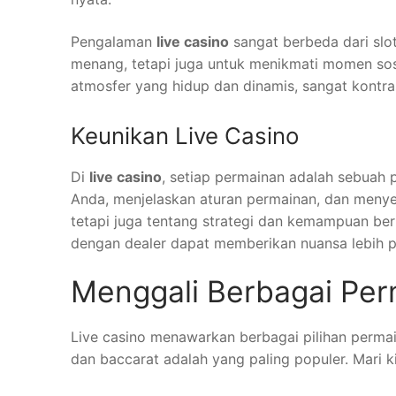
Pengalaman
live casino
sangat berbeda dari slo
menang, tetapi juga untuk menikmati momen sosi
atmosfer yang hidup dan dinamis, sangat kontra
Keunikan Live Casino
Di
live casino
, setiap permainan adalah sebuah 
Anda, menjelaskan aturan permainan, dan menye
tetapi juga tentang strategi dan kemampuan beri
dengan dealer dapat memberikan nuansa lebih p
Menggali Berbagai Per
Live casino menawarkan berbagai pilihan permain
dan baccarat adalah yang paling populer. Mari ki