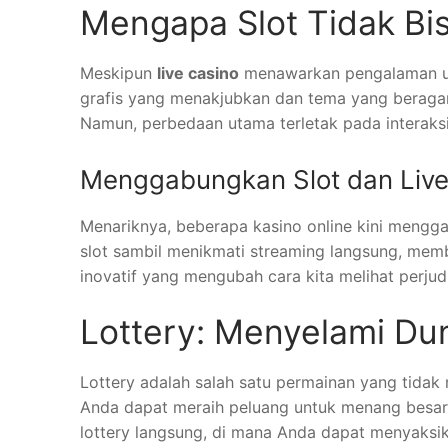
Mengapa Slot Tidak Bi
Meskipun
live casino
menawarkan pengalaman unik
grafis yang menakjubkan dan tema yang beragam
Namun, perbedaan utama terletak pada interaksi
Menggabungkan Slot dan Live
Menariknya, beberapa kasino online kini meng
slot sambil menikmati streaming langsung, membe
inovatif yang mengubah cara kita melihat perjudi
Lottery: Menyelami Du
Lottery adalah salah satu permainan yang tidak
Anda dapat meraih peluang untuk menang besa
lottery langsung, di mana Anda dapat menyaksik