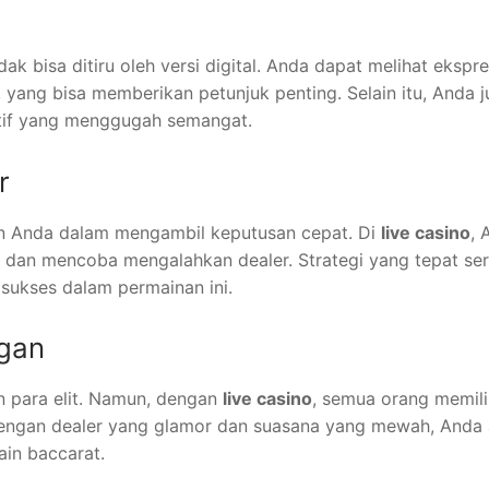
k bisa ditiru oleh versi digital. Anda dapat melihat ekspre
ang bisa memberikan petunjuk penting. Selain itu, Anda j
itif yang menggugah semangat.
r
n Anda dalam mengambil keputusan cepat. Di
live casino
, 
 dan mencoba mengalahkan dealer. Strategi yang tepat ser
 sukses dalam permainan ini.
egan
n para elit. Namun, dengan
live casino
, semua orang memili
engan dealer yang glamor dan suasana yang mewah, Anda
ain baccarat.