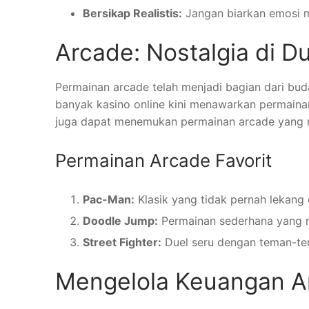
Bersikap Realistis:
Jangan biarkan emosi 
Arcade: Nostalgia di Du
Permainan arcade telah menjadi bagian dari bu
banyak kasino online kini menawarkan permaina
juga dapat menemukan permainan arcade yang 
Permainan Arcade Favorit
Pac-Man:
Klasik yang tidak pernah lekang 
Doodle Jump:
Permainan sederhana yang 
Street Fighter:
Duel seru dengan teman-te
Mengelola Keuangan An