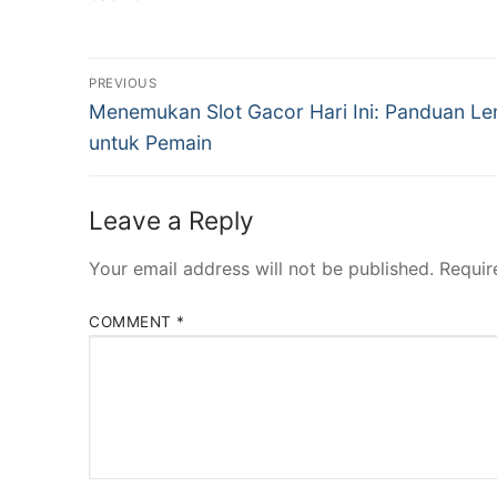
Post
PREVIOUS
Previous
navigation
Menemukan Slot Gacor Hari Ini: Panduan L
post:
untuk Pemain
Leave a Reply
Your email address will not be published.
Requir
COMMENT
*