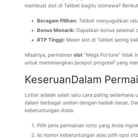
membuat slot di Talibet begitu istimewa? Berik
Beragam Pilihan:
Talibet menyuguhkan ratu
Bonus Menarik:
Dapatkan bonus selamat da
RTP Tinggi:
Mesin slot di Talibet sering ka
Misalnya, permainan
slot
“Mega Fortune” tidak 
untuk memenangkan jackpot progresif yang me
KeseruanDalam Permai
Lotter adalah salah satu cara paling sederhana u
dalam berbagai undian dengan hadiah besar. D
keberuntungan Anda.
Pilih jenis permainan lotto yang Anda ingin
Isi nomor keberuntungan atau pilih opsi ot