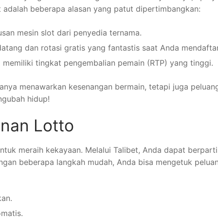
ut adalah beberapa alasan yang patut dipertimbangkan:
san mesin slot dari penyedia ternama.
tang dan rotasi gratis yang fantastis saat Anda mendaftar
li memiliki tingkat pengembalian pemain (RTP) yang tinggi.
hanya menawarkan kesenangan bermain, tetapi juga peluan
ngubah hidup!
nan Lotto
ntuk meraih kekayaan. Melalui Talibet, Anda dapat berparti
engan beberapa langkah mudah, Anda bisa mengetuk pelua
kan.
omatis.