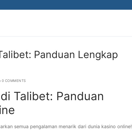
Search for:
alibet: Panduan Lengkap
0 COMMENTS
i Talibet: Panduan
ine
arkan semua pengalaman menarik dari dunia kasino online!