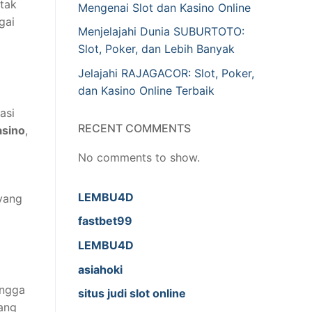
tak
Mengenai Slot dan Kasino Online
gai
Menjelajahi Dunia SUBURTOTO:
Slot, Poker, dan Lebih Banyak
Jelajahi RAJAGACOR: Slot, Poker,
dan Kasino Online Terbaik
asi
RECENT COMMENTS
asino
,
No comments to show.
LEMBU4D
yang
fastbet99
LEMBU4D
asiahoki
ingga
situs judi slot online
ang