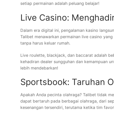
setiap permainan adalah peluang belajar!
Live Casino: Menghadi
Dalam era digital ini, pengalaman kasino lang
Talibet menawarkan permainan live casino yan
tanpa harus keluar rumah.
Live roulette, blackjack, dan baccarat adalah 
kehadiran dealer sungguhan dan kemampuan unt
lebih mendebarkan!
Sportsbook: Taruhan O
Apakah Anda pecinta olahraga? Talibet tidak 
dapat bertaruh pada berbagai olahraga, dari se
kesenangan tersendiri, terutama ketika tim favo