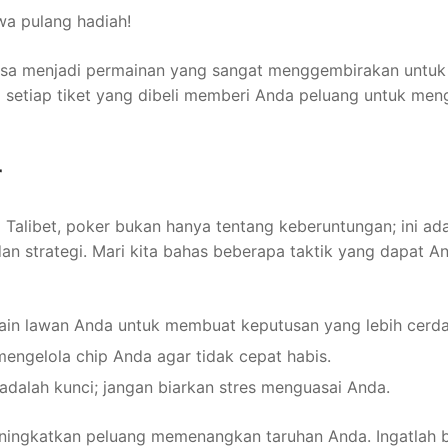
wa pulang hadiah!
isa menjadi permainan yang sangat menggembirakan untuk
wa setiap tiket yang dibeli memberi Anda peluang untuk me
r
 Talibet, poker bukan hanya tentang keberuntungan; ini ad
 strategi. Mari kita bahas beberapa taktik yang dapat A
in lawan Anda untuk membuat keputusan yang lebih cerda
engelola chip Anda agar tidak cepat habis.
dalah kunci; jangan biarkan stres menguasai Anda.
eningkatkan peluang memenangkan taruhan Anda. Ingatlah