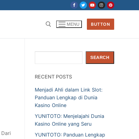
BUTTON
MENU
Search
SEARCH
RECENT POSTS
Menjadi Ahli dalam Link Slot:
Panduan Lengkap di Dunia
Kasino Online
YUNITOTO: Menjelajahi Dunia
Kasino Online yang Seru
 Dari
YUNITOTO: Panduan Lengkap