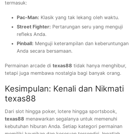
termasuk:
Pac-Man:
Klasik yang tak lekang oleh waktu.
Street Fighter:
Pertarungan seru yang menguji
refleks Anda.
Pinball:
Menguji keterampilan dan keberuntungan
Anda secara bersamaan.
Permainan arcade di
texas88
tidak hanya menghibur,
tetapi juga membawa nostalgia bagi banyak orang.
Kesimpulan: Kenali dan Nikmati
texas88
Dari slot hingga poker, lotere hingga sportsbook,
texas88
menawarkan segalanya untuk memenuhi
kebutuhan hiburan Anda. Setiap kategori permainan
memiliki keunikan dan keseruan tersendiri. Ingatlah