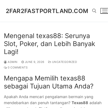
Skip
to
2FAR2FASTPORTLAND.COM
content
Search for:
Mengenal texas88: Serunya
Slot, Poker, dan Lebih Banyak
Lagi!
ADMIN
JUNE 9, 2026
UNCATEGORIZED
0 COMMENTS
Mengapa Memilih texas88
sebagai Tujuan Utama Anda?
Apakah Anda mencari pengalaman bermain yang
mendebarkan dan penuh tantangan?
Texas88
adalah