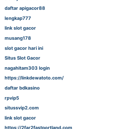
daftar apigacor88
lengkap777
link slot gacor
musang178
slot gacor hari ini
Situs Slot Gacor
nagahitam303 login
https://linkdewatoto.com/
daftar bdkasino
rpvip5
situssvip2.com
link slot gacor
https://2far2fastportland.com