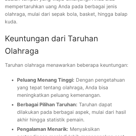
mempertaruhkan uang Anda pada berbagai jenis
olahraga, mulai dari sepak bola, basket, hingga balap
kuda.
Keuntungan dari Taruhan
Olahraga
Taruhan olahraga menawarkan beberapa keuntungan:
Peluang Menang Tinggi:
Dengan pengetahuan
yang tepat tentang olahraga, Anda bisa
meningkatkan peluang kemenangan.
Berbagai Pilihan Taruhan:
Taruhan dapat
dilakukan pada berbagai aspek, mulai dari hasil
akhir hingga statistik pemain.
Pengalaman Menarik:
Menyaksikan