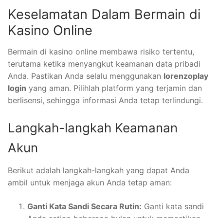
Keselamatan Dalam Bermain di
Kasino Online
Bermain di kasino online membawa risiko tertentu,
terutama ketika menyangkut keamanan data pribadi
Anda. Pastikan Anda selalu menggunakan
lorenzoplay
login
yang aman. Pilihlah platform yang terjamin dan
berlisensi, sehingga informasi Anda tetap terlindungi.
Langkah-langkah Keamanan
Akun
Berikut adalah langkah-langkah yang dapat Anda
ambil untuk menjaga akun Anda tetap aman:
Ganti Kata Sandi Secara Rutin:
Ganti kata sandi