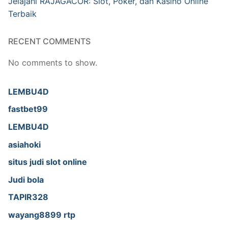
Jelajahi RAJAGACOR: Slot, Poker, dan Kasino Online
Terbaik
RECENT COMMENTS
No comments to show.
LEMBU4D
fastbet99
LEMBU4D
asiahoki
situs judi slot online
Judi bola
TAPIR328
wayang8899 rtp