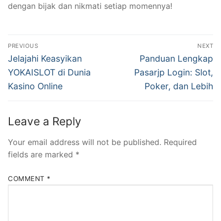
dengan bijak dan nikmati setiap momennya!
Post
PREVIOUS
NEXT
navigation
Previous
Next
Jelajahi Keasyikan
Panduan Lengkap
post:
post:
YOKAISLOT di Dunia
Pasarjp Login: Slot,
Kasino Online
Poker, dan Lebih
Leave a Reply
Your email address will not be published.
Required
fields are marked
*
COMMENT
*