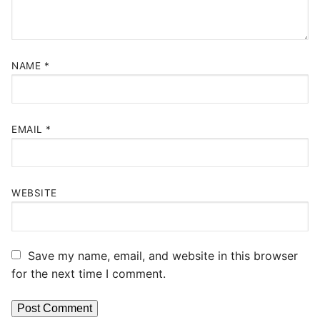
NAME
*
EMAIL
*
WEBSITE
Save my name, email, and website in this browser
for the next time I comment.