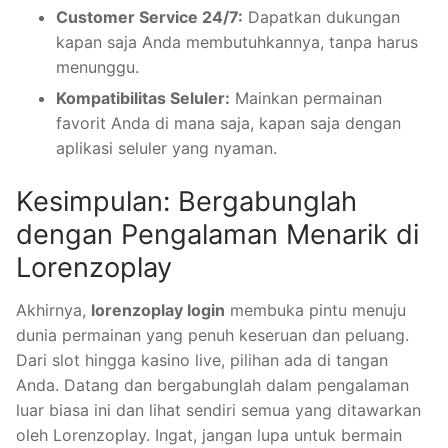
Customer Service 24/7:
Dapatkan dukungan
kapan saja Anda membutuhkannya, tanpa harus
menunggu.
Kompatibilitas Seluler:
Mainkan permainan
favorit Anda di mana saja, kapan saja dengan
aplikasi seluler yang nyaman.
Kesimpulan: Bergabunglah
dengan Pengalaman Menarik di
Lorenzoplay
Akhirnya,
lorenzoplay login
membuka pintu menuju
dunia permainan yang penuh keseruan dan peluang.
Dari slot hingga kasino live, pilihan ada di tangan
Anda. Datang dan bergabunglah dalam pengalaman
luar biasa ini dan lihat sendiri semua yang ditawarkan
oleh Lorenzoplay. Ingat, jangan lupa untuk bermain