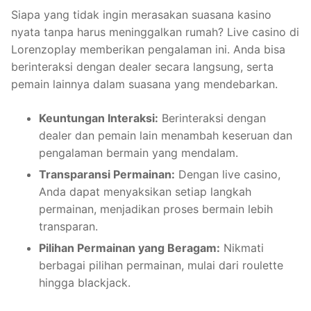
Siapa yang tidak ingin merasakan suasana kasino
nyata tanpa harus meninggalkan rumah? Live casino di
Lorenzoplay memberikan pengalaman ini. Anda bisa
berinteraksi dengan dealer secara langsung, serta
pemain lainnya dalam suasana yang mendebarkan.
Keuntungan Interaksi:
Berinteraksi dengan
dealer dan pemain lain menambah keseruan dan
pengalaman bermain yang mendalam.
Transparansi Permainan:
Dengan live casino,
Anda dapat menyaksikan setiap langkah
permainan, menjadikan proses bermain lebih
transparan.
Pilihan Permainan yang Beragam:
Nikmati
berbagai pilihan permainan, mulai dari roulette
hingga blackjack.