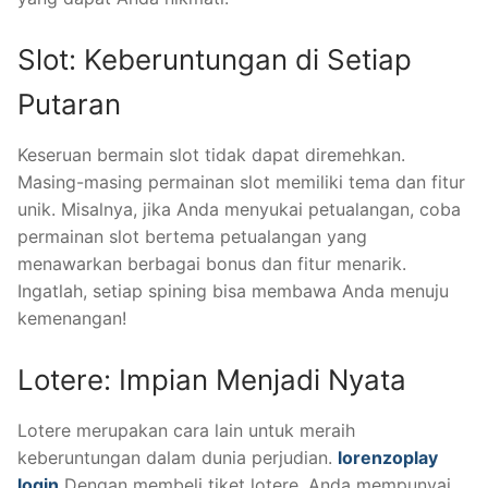
Slot: Keberuntungan di Setiap
Putaran
Keseruan bermain slot tidak dapat diremehkan.
Masing-masing permainan slot memiliki tema dan fitur
unik. Misalnya, jika Anda menyukai petualangan, coba
permainan slot bertema petualangan yang
menawarkan berbagai bonus dan fitur menarik.
Ingatlah, setiap spining bisa membawa Anda menuju
kemenangan!
Lotere: Impian Menjadi Nyata
Lotere merupakan cara lain untuk meraih
keberuntungan dalam dunia perjudian.
lorenzoplay
login
Dengan membeli tiket lotere, Anda mempunyai