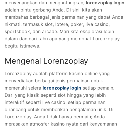
menyenangkan dan menguntungkan,
lorenzoplay login
adalah pintu gerbang Anda. Di sini, kita akan
membahas berbagai jenis permainan yang dapat Anda
nikmati, termasuk slot, lotere, poker, live casino,
sportsbook, dan arcade. Mari kita eksplorasi lebih
dalam dan cari tahu apa yang membuat Lorenzoplay
begitu istimewa.
Mengenal Lorenzoplay
Lorenzoplay adalah platform kasino online yang
menyediakan berbagai jenis permainan untuk
memenuhi selera
lorenzoplay login
setiap pemain.
Dari yang klasik seperti slot hingga yang lebih
interaktif seperti live casino, setiap permainan
dirancang untuk memberikan pengalaman unik. Di
Lorenzoplay, Anda tidak hanya bermain; Anda
merasakan atmosfer kasino nyata dari kenyamanan