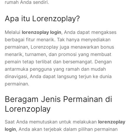
rumah Anda sendiri.
Apa itu Lorenzoplay?
Melalui
lorenzoplay login
, Anda dapat mengakses
berbagai fitur menarik. Tak hanya menyediakan
permainan, Lorenzoplay juga menawarkan bonus
menarik, turnamen, dan promosi yang membuat
pemain tetap terlibat dan bersemangat. Dengan
antarmuka pengguna yang ramah dan mudah
dinavigasi, Anda dapat langsung terjun ke dunia
permainan.
Beragam Jenis Permainan di
Lorenzoplay
Saat Anda memutuskan untuk melakukan
lorenzoplay
login
, Anda akan terjebak dalam pilihan permainan