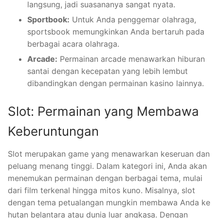
langsung, jadi suasananya sangat nyata.
Sportbook:
Untuk Anda penggemar olahraga,
sportsbook memungkinkan Anda bertaruh pada
berbagai acara olahraga.
Arcade:
Permainan arcade menawarkan hiburan
santai dengan kecepatan yang lebih lembut
dibandingkan dengan permainan kasino lainnya.
Slot: Permainan yang Membawa
Keberuntungan
Slot merupakan game yang menawarkan keseruan dan
peluang menang tinggi. Dalam kategori ini, Anda akan
menemukan permainan dengan berbagai tema, mulai
dari film terkenal hingga mitos kuno. Misalnya, slot
dengan tema petualangan mungkin membawa Anda ke
hutan belantara atau dunia luar angkasa. Dengan