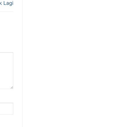
k Lagi