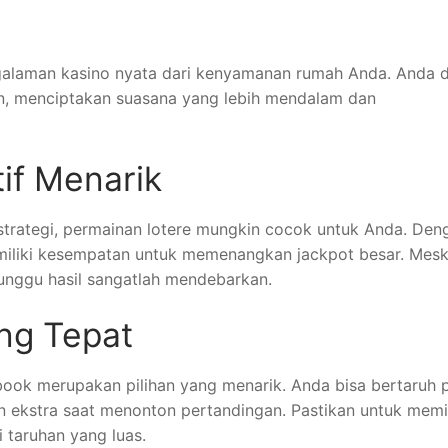
galaman kasino nyata dari kenyamanan rumah Anda. Anda 
in, menciptakan suasana yang lebih mendalam dan
tif Menarik
strategi, permainan lotere mungkin cocok untuk Anda. Den
emiliki kesempatan untuk memenangkan jackpot besar. Mesk
unggu hasil sangatlah mendebarkan.
ng Tepat
ook merupakan pilihan yang menarik. Anda bisa bertaruh 
n ekstra saat menonton pertandingan. Pastikan untuk memi
 taruhan yang luas.