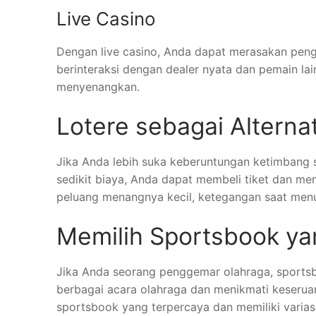
Live Casino
Dengan live casino, Anda dapat merasakan pen
berinteraksi dengan dealer nyata dan pemain la
menyenangkan.
Lotere sebagai Alterna
Jika Anda lebih suka keberuntungan ketimbang 
sedikit biaya, Anda dapat membeli tiket dan m
peluang menangnya kecil, ketegangan saat men
Memilih Sportsbook ya
Jika Anda seorang penggemar olahraga, sportsb
berbagai acara olahraga dan menikmati keserua
sportsbook yang terpercaya dan memiliki variasi