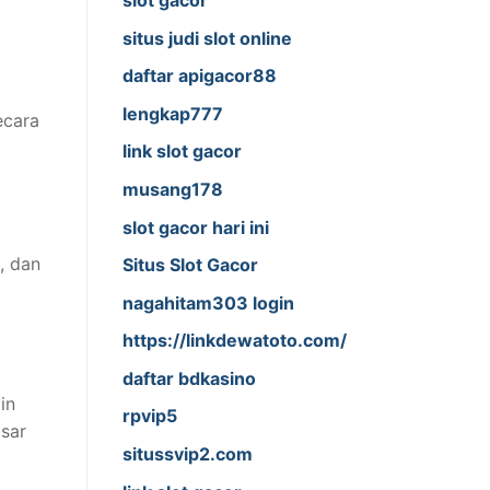
situs judi slot online
daftar apigacor88
lengkap777
ecara
link slot gacor
musang178
slot gacor hari ini
, dan
Situs Slot Gacor
nagahitam303 login
https://linkdewatoto.com/
daftar bdkasino
in
rpvip5
asar
situssvip2.com