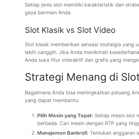
Setiap jenis slot memiliki karakteristik dan str
gaya bermain Anda.
Slot Klasik vs Slot Video
Slot klasik memberikan sensasi nostalgia yang 
lebih canggih. Jika Anda menikmati kesederhanaa
Anda suka fitur interaktif dan grafis yang menge
Strategi Menang di Slo
Bagaimana Anda bisa meningkatkan peluang Anda
yang dapat membantu:
Pilih Mesin yang Tepat:
Setiap mesin slot 
berbeda. Cari mesin dengan RTP yang tingg
Manajemen Bankroll:
Tentukan anggaran se