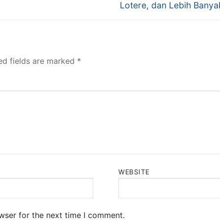
post:
Lotere, dan Lebih Banya
ed fields are marked
*
WEBSITE
wser for the next time I comment.