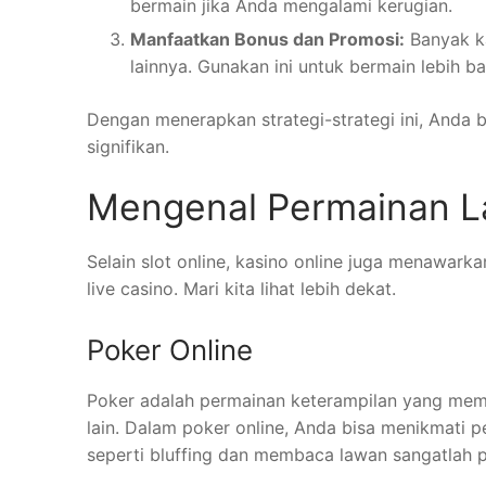
bermain jika Anda mengalami kerugian.
Manfaatkan Bonus dan Promosi:
Banyak k
lainnya. Gunakan ini untuk bermain lebih 
Dengan menerapkan strategi-strategi ini, Anda 
signifikan.
Mengenal Permainan La
Selain slot online, kasino online juga menawarka
live casino. Mari kita lihat lebih dekat.
Poker Online
Poker adalah permainan keterampilan yang mem
lain. Dalam poker online, Anda bisa menikmati 
seperti bluffing dan membaca lawan sangatlah p