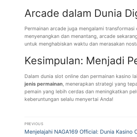
Arcade dalam Dunia Dig
Permainan arcade juga mengalami transformasi 
menyenangkan dan menantang, arcade sekarang d
untuk menghabiskan waktu dan merasakan nostal
Kesimpulan: Menjadi P
Dalam dunia slot online dan permainan kasino l
jenis permainan
, menerapkan strategi yang tep
pemain yang lebih cerdas dan meningkatkan pe
keberuntungan selalu menyertai Anda!
Post
PREVIOUS
Previous
navigation
Menjelajahi NAGA169 Official: Dunia Kasino 