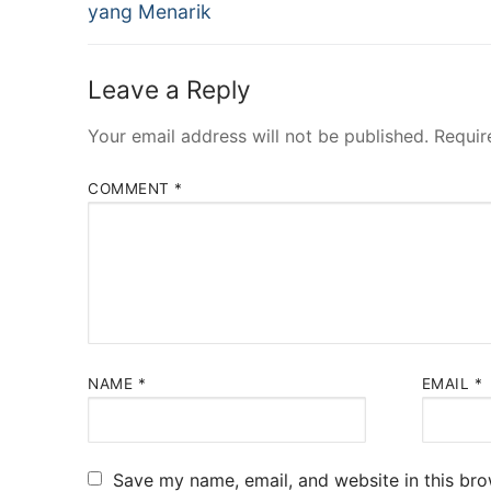
post:
yang Menarik
Leave a Reply
Your email address will not be published.
Requir
COMMENT
*
NAME
*
EMAIL
*
Save my name, email, and website in this bro