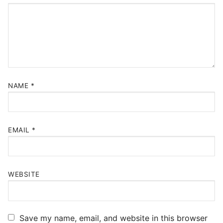
NAME
*
EMAIL
*
WEBSITE
Save my name, email, and website in this browser