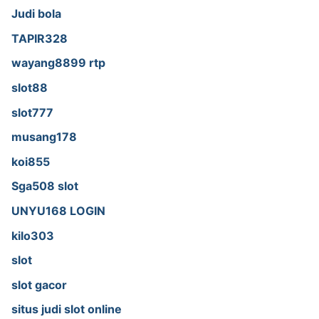
Judi bola
TAPIR328
wayang8899 rtp
slot88
slot777
musang178
koi855
Sga508 slot
UNYU168 LOGIN
kilo303
slot
slot gacor
situs judi slot online