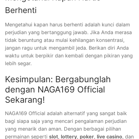
Berhenti
Mengetahui kapan harus berhenti adalah kunci dalam
perjudian yang bertanggung jawab. Jika Anda merasa
tidak beruntung atau mulai kehilangan konsentrasi,
jangan ragu untuk mengambil jeda. Berikan diri Anda
waktu untuk berpikir dan kembali dengan pikiran yang
lebih segar.
Kesimpulan: Bergabunglah
dengan NAGA169 Official
Sekarang!
NAGA169 Official adalah alternatif yang sangat baik
bagi siapa saja yang mencari pengalaman perjudian
yang menarik dan aman. Dengan berbagai pilihan
permainan seperti
slot
,
lottery
,
poker
,
live casino
, dan