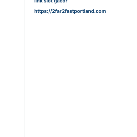
link slot gacor
https://2far2fastportland.com