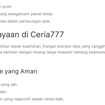
 poin!
n yang mengancam planet Anda.
nda dalam pertarungan epik.
yaan di Ceria777
ikan aspek keamanan. Dengan enkripsi data yang canggi
sa bermain dengan tenang tanpa khawatir tentang keamana
ne yang Aman
i yang sah.
ain.
n yang responsif adalah tanda baik.