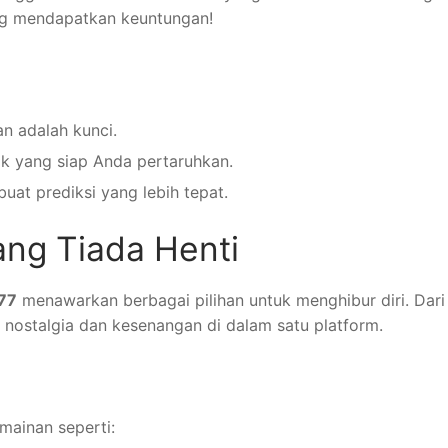
g mendapatkan keuntungan!
n adalah kunci.
ak yang siap Anda pertaruhkan.
uat prediksi yang lebih tepat.
ng Tiada Henti
77
menawarkan berbagai pilihan untuk menghibur diri. Dari
 nostalgia dan kesenangan di dalam satu platform.
mainan seperti: