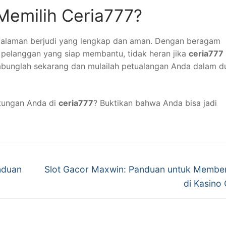
Memilih Ceria777?
laman berjudi yang lengkap dan aman. Dengan beragam
 pelanggan yang siap membantu, tidak heran jika
ceria777
gabunglah sekarang dan mulailah petualangan Anda dalam d
tungan Anda di
ceria777
? Buktikan bahwa Anda bisa jadi
Next
nduan
Slot Gacor Maxwin: Panduan untuk Membe
post:
di Kasino 