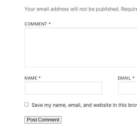
Your email address will not be published.
Requir
COMMENT
*
NAME
*
EMAIL
*
Save my name, email, and website in this bro