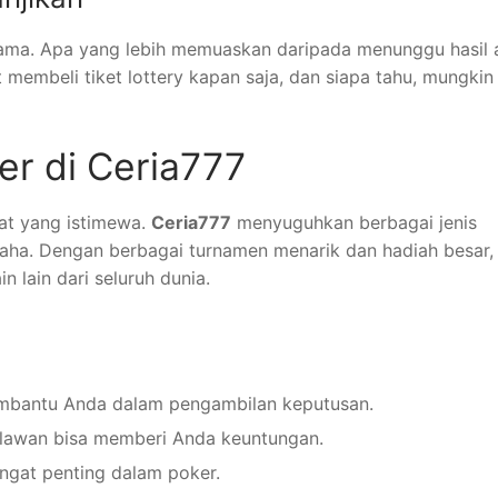
utama. Apa yang lebih memuaskan daripada menunggu hasil
 membeli tiket lottery kapan saja, dan siapa tahu, mungkin 
er di Ceria777
pat yang istimewa.
Ceria777
menyuguhkan berbagai jenis
aha. Dengan berbagai turnamen menarik dan hadiah besar,
 lain dari seluruh dunia.
mbantu Anda dalam pengambilan keputusan.
 lawan bisa memberi Anda keuntungan.
ngat penting dalam poker.