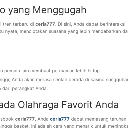
no yang Menggugah
i tren terbaru di
ceria777
. Di sini, Anda dapat berinteraksi
tu nyata, menciptakan suasana yang lebih mendebarkan da
dan pemain lain membuat permainan lebih hidup.
inggi, Anda akan merasa seolah berada di kasino sungguha
a dari perangkat Anda.
ada Olahraga Favorit Anda
rtsbook
ceria777
, Anda
ceria777
dapat memasang taruhan
hingga basket. Ini adalah cara yang menarik untuk meningk