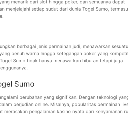
ng menarik dari slot hingga poker, dan semuanya dapat
an menjelajahi setiap sudut dari dunia Togel Sumo, termasu
e.
gkan berbagai jenis permainan judi, menawarkan sesuat
ot yang penuh warna hingga ketegangan poker yang kompetit
 Togel Sumo tidak hanya menawarkan hiburan tetapi juga
penggunanya.
ogel Sumo
ngalami perubahan yang signifikan. Dengan teknologi yang
lam perjudian online. Misalnya, popularitas permainan liv
at merasakan pengalaman kasino nyata dari kenyamanan r