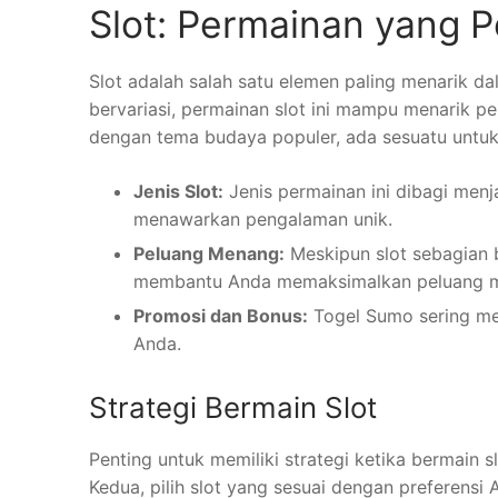
Slot: Permainan yang 
Slot adalah salah satu elemen paling menarik 
bervariasi, permainan slot ini mampu menarik pe
dengan tema budaya populer, ada sesuatu untu
Jenis Slot:
Jenis permainan ini dibagi menjad
menawarkan pengalaman unik.
Peluang Menang:
Meskipun slot sebagian 
membantu Anda memaksimalkan peluang 
Promosi dan Bonus:
Togel Sumo sering me
Anda.
Strategi Bermain Slot
Penting untuk memiliki strategi ketika bermain 
Kedua, pilih slot yang sesuai dengan preferensi 