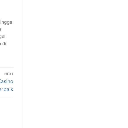
hingga
ai
gel
 di
NEXT
Kasino
erbaik