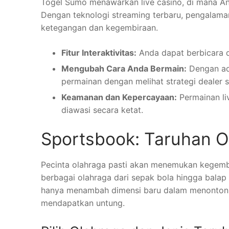
Togel Sumo menawarkan live casino, di mana A
Dengan teknologi streaming terbaru, pengalama
ketegangan dan kegembiraan.
Fitur Interaktivitas:
Anda dapat berbicara 
Mengubah Cara Anda Bermain:
Dengan ada
permainan dengan melihat strategi dealer 
Keamanan dan Kepercayaan:
Permainan li
diawasi secara ketat.
Sportsbook: Taruhan 
Pecinta olahraga pasti akan menemukan kegemb
berbagai olahraga dari sepak bola hingga balap 
hanya menambah dimensi baru dalam menonton 
mendapatkan untung.