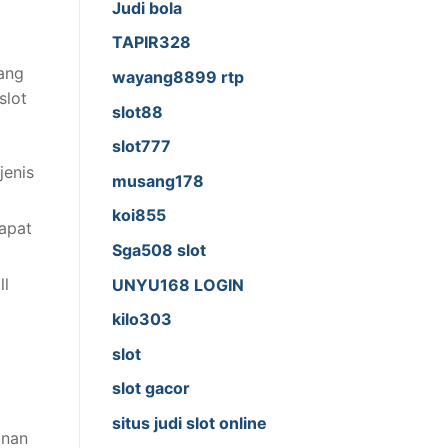
Judi bola
TAPIR328
ang
wayang8899 rtp
slot
slot88
slot777
jenis
musang178
koi855
apat
Sga508 slot
ll
UNYU168 LOGIN
kilo303
slot
slot gacor
situs judi slot online
inan