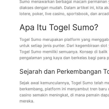
Sumo menawarkan berbagai macam permainan ya
diakses dengan mudah. Dalam artikel ini, kita ak
lotere, poker, live casino, sportsbook, dan arcad
Apa Itu Togel Sumo?
Togel Sumo merupakan platform yang menggabun
untuk setiap jenis punter. Dari kegembiraan sl
Togel Sumo memiliki semuanya. Konsep di balik
pengalaman yang kaya dan berkelas bagi para 
Sejarah dan Perkembangan T
Sejak awal kemunculannya, Togel Sumo telah me
berkembang, platform ini menyambut tren baru da
casino semakin meningkat, di mana pemain dap
mereka.