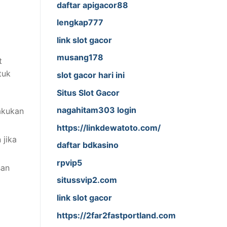
daftar apigacor88
lengkap777
link slot gacor
musang178
t
tuk
slot gacor hari ini
Situs Slot Gacor
nagahitam303 login
akukan
https://linkdewatoto.com/
jika
daftar bdkasino
rpvip5
san
situssvip2.com
link slot gacor
https://2far2fastportland.com