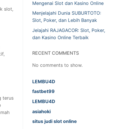
Mengenai Slot dan Kasino Online
k slot,
Menjelajahi Dunia SUBURTOTO:
Slot, Poker, dan Lebih Banyak
Jelajahi RAJAGACOR: Slot, Poker,
dan Kasino Online Terbaik
u
RECENT COMMENTS
if,
No comments to show.
LEMBU4D
fastbet99
 terus
LEMBU4D
e
asiahoki
umah
situs judi slot online