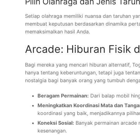
Pilih Olahraga dan Jenis Taru
Setiap olahraga memiliki nuansa dan taruhan ya
membuat keputusan berdasarkan dinamika pertand
memaksimalkan hasil Anda.
Arcade: Hiburan Fisik 
Bagi mereka yang mencari hiburan alternatif, T
hanya tentang keberuntungan, tetapi juga tenta
nostalgia bagi banyak orang yang tumbuh denga
Beragam Permainan:
Dari balap mobil hin
Meningkatkan Koordinasi Mata dan Tanga
koordinasi yang baik, menjadikannya piliha
Koneksi Sosial:
Banyak permainan arcade m
kesenangan.