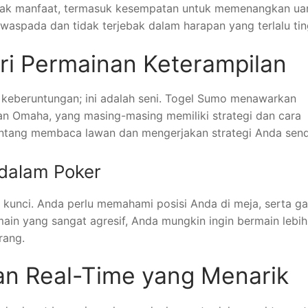
yak manfaat, termasuk kesempatan untuk memenangkan ua
waspada dan tidak terjebak dalam harapan yang terlalu tin
ri Permainan Keterampilan
 keberuntungan; ini adalah seni. Togel Sumo menawarkan
an Omaha, yang masing-masing memiliki strategi dan cara
ntang membaca lawan dan mengerjakan strategi Anda sendi
dalam Poker
h kunci. Anda perlu memahami posisi Anda di meja, serta g
ain yang sangat agresif, Anda mungkin ingin bermain lebih
rang.
an Real-Time yang Menarik