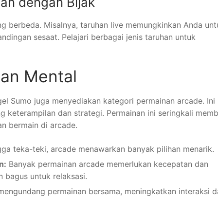
han dengan Bijak
ng berbeda. Misalnya, taruhan live memungkinkan Anda unt
ingan sesaat. Pelajari berbagai jenis taruhan untuk
dan Mental
ogel Sumo juga menyediakan kategori permainan arcade. Ini
ng keterampilan dan strategi. Permainan ini seringkali me
n bermain di arcade.
gga teka-teki, arcade menawarkan banyak pilihan menarik.
n:
Banyak permainan arcade memerlukan kecepatan dan
n bagus untuk relaksasi.
engundang permainan bersama, meningkatkan interaksi d