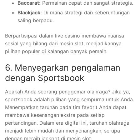
Baccarat:
Permainan cepat dan sangat strategis.
Blackjack:
Di mana strategi dan keberuntungan
saling berpadu.
Berpartisipasi dalam live casino membawa nuansa
sosial yang hilang dari mesin slot, menjadikannya
pilihan populer di kalangan banyak pemain.
6. Menyegarkan pengalaman
dengan Sportsbook
Apakah Anda seorang penggemar olahraga? Jika ya,
sportsbook adalah pilihan yang sempurna untuk Anda.
Menempatkan taruhan pada tim favorit Anda dapat
membawa kesenangan ekstra pada setiap
pertandingan. Dalam era digital ini, taruhan olahraga
menjadi lebih mudah dan menyenangkan, serupa
dengan meraih jackpot di mesin slot.