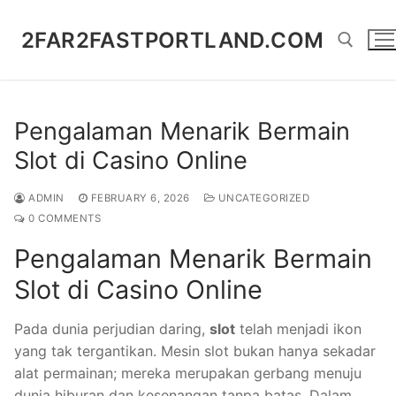
Skip
to
2FAR2FASTPORTLAND.COM
content
Search for:
Pengalaman Menarik Bermain
Slot di Casino Online
ADMIN
FEBRUARY 6, 2026
UNCATEGORIZED
0 COMMENTS
Pengalaman Menarik Bermain
Slot di Casino Online
Pada dunia perjudian daring,
slot
telah menjadi ikon
yang tak tergantikan. Mesin slot bukan hanya sekadar
alat permainan; mereka merupakan gerbang menuju
dunia hiburan dan kesenangan tanpa batas. Dalam