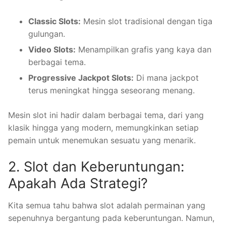
Classic Slots:
Mesin slot tradisional dengan tiga
gulungan.
Video Slots:
Menampilkan grafis yang kaya dan
berbagai tema.
Progressive Jackpot Slots:
Di mana jackpot
terus meningkat hingga seseorang menang.
Mesin slot ini hadir dalam berbagai tema, dari yang
klasik hingga yang modern, memungkinkan setiap
pemain untuk menemukan sesuatu yang menarik.
2. Slot dan Keberuntungan:
Apakah Ada Strategi?
Kita semua tahu bahwa slot adalah permainan yang
sepenuhnya bergantung pada keberuntungan. Namun,