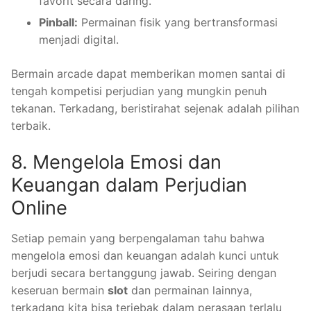
favorit secara daring.
Pinball:
Permainan fisik yang bertransformasi
menjadi digital.
Bermain arcade dapat memberikan momen santai di
tengah kompetisi perjudian yang mungkin penuh
tekanan. Terkadang, beristirahat sejenak adalah pilihan
terbaik.
8. Mengelola Emosi dan
Keuangan dalam Perjudian
Online
Setiap pemain yang berpengalaman tahu bahwa
mengelola emosi dan keuangan adalah kunci untuk
berjudi secara bertanggung jawab. Seiring dengan
keseruan bermain
slot
dan permainan lainnya,
terkadang kita bisa terjebak dalam perasaan terlalu