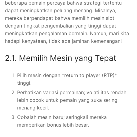
beberapa pemain percaya bahwa strategi tertentu
dapat meningkatkan peluang menang. Misalnya,
mereka berpendapat bahwa memilih mesin slot
dengan tingkat pengembalian yang tinggi dapat
meningkatkan pengalaman bermain. Namun, mari kita
hadapi kenyataan, tidak ada jaminan kemenangan!
2.1. Memilih Mesin yang Tepat
Pilih mesin dengan *return to player (RTP)*
tinggi.
Perhatikan variasi permainan; volatilitas rendah
lebih cocok untuk pemain yang suka sering
menang kecil.
Cobalah mesin baru; seringkali mereka
memberikan bonus lebih besar.