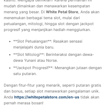
kasino. Mengapa demikian? Karena permainan ini
mudah dimainkan dan menawarkan kesempatan
menang yang besar. Di
White Petal Store
, Anda akan
menemukan berbagai tema slot, mulai dari
petualangan, mitologi, hingga slot dengan jackpot
progresif yang menjanjikan hadiah menggiurkan.
**Slot Petualangan**: Rasakan sensasi
menjelajahi dunia baru.
**Slot Mitologi**: Berinteraksi dengan dewa-
dewa Yunani atau Norse.
**Jackpot Progresif**: Menangkan jutaan dengan
satu putaran.
Dengan fitur-fitur yang menarik, seperti putaran gratis
dan bonus, setiap slot menawarkan pengalaman unik.
Anda
https://whitepetalstore.com/en-us
tidak akan
pernah merasa bosan!