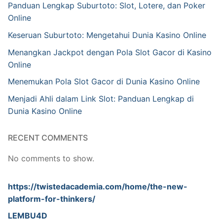
Panduan Lengkap Suburtoto: Slot, Lotere, dan Poker
Online
Keseruan Suburtoto: Mengetahui Dunia Kasino Online
Menangkan Jackpot dengan Pola Slot Gacor di Kasino
Online
Menemukan Pola Slot Gacor di Dunia Kasino Online
Menjadi Ahli dalam Link Slot: Panduan Lengkap di
Dunia Kasino Online
RECENT COMMENTS
No comments to show.
https://twistedacademia.com/home/the-new-
platform-for-thinkers/
LEMBU4D