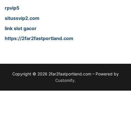
rpvip5
situssvip2.com
link slot gacor
https://2far2fastportland.com
Copyright © 2026 2far2fastportland.com – Powered by
Customify
.