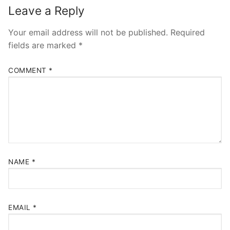
Leave a Reply
Your email address will not be published.
Required
fields are marked
*
COMMENT
*
NAME
*
EMAIL
*