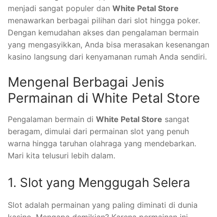
menjadi sangat populer dan
White Petal Store
menawarkan berbagai pilihan dari slot hingga poker.
Dengan kemudahan akses dan pengalaman bermain
yang mengasyikkan, Anda bisa merasakan kesenangan
kasino langsung dari kenyamanan rumah Anda sendiri.
Mengenal Berbagai Jenis
Permainan di White Petal Store
Pengalaman bermain di
White Petal Store
sangat
beragam, dimulai dari permainan slot yang penuh
warna hingga taruhan olahraga yang mendebarkan.
Mari kita telusuri lebih dalam.
1. Slot yang Menggugah Selera
Slot adalah permainan yang paling diminati di dunia