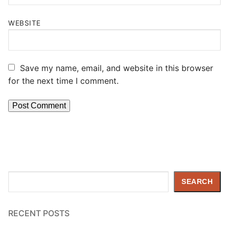
WEBSITE
Save my name, email, and website in this browser
for the next time I comment.
Search
SEARCH
RECENT POSTS