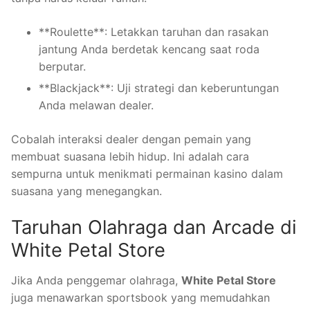
**Roulette**: Letakkan taruhan dan rasakan
jantung Anda berdetak kencang saat roda
berputar.
**Blackjack**: Uji strategi dan keberuntungan
Anda melawan dealer.
Cobalah interaksi dealer dengan pemain yang
membuat suasana lebih hidup. Ini adalah cara
sempurna untuk menikmati permainan kasino dalam
suasana yang menegangkan.
Taruhan Olahraga dan Arcade di
White Petal Store
Jika Anda penggemar olahraga,
White Petal Store
juga menawarkan sportsbook yang memudahkan