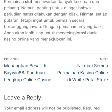
Permainan
slot
menawarkan banyak keseruan dan
peluang. Namun, penting untuk diingat bahwa
perjudian harus dilakukan dengan bijak. Nikmati setiap
putaran, tetapi ingat untuk bermain secara
bertanggung jawab. Dengan pemahaman yang baik,
Anda akan lebih siap untuk mengeksplorasi dunia
kasino online yang menakjubkan ini.
Post
PREVIOUS
NEXT
navigation
Previous
Next
Menangkan Besar di
Nikmati Semua
post:
post:
Baywin88: Panduan
Permainan Kasino Online
Lengkap Online Casino
di White Petal Store
Leave a Reply
Your email address will not be published.
Required