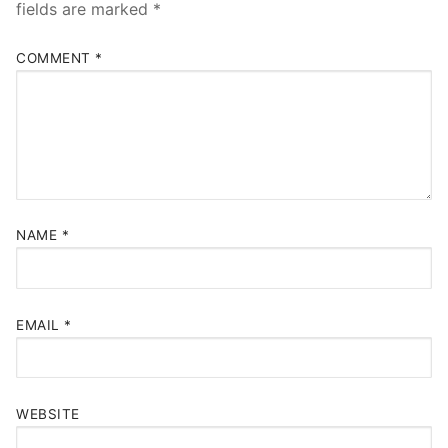
fields are marked
*
COMMENT
*
NAME
*
EMAIL
*
WEBSITE