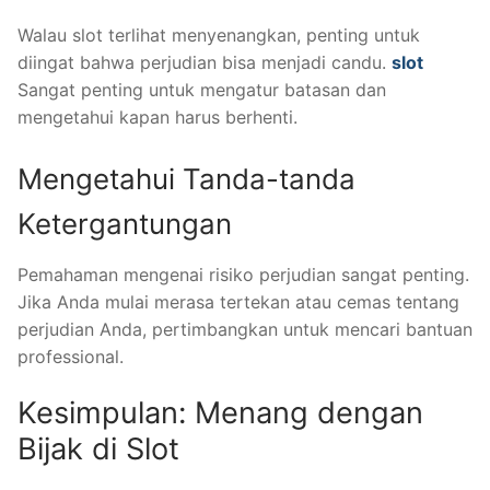
Walau slot terlihat menyenangkan, penting untuk
diingat bahwa perjudian bisa menjadi candu.
slot
Sangat penting untuk mengatur batasan dan
mengetahui kapan harus berhenti.
Mengetahui Tanda-tanda
Ketergantungan
Pemahaman mengenai risiko perjudian sangat penting.
Jika Anda mulai merasa tertekan atau cemas tentang
perjudian Anda, pertimbangkan untuk mencari bantuan
professional.
Kesimpulan: Menang dengan
Bijak di Slot