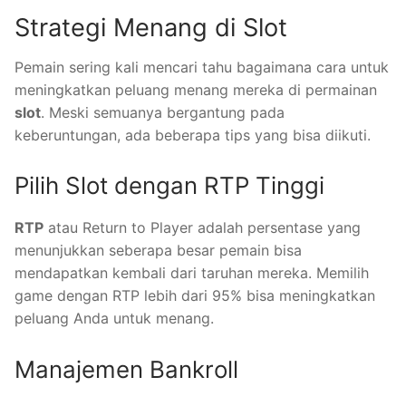
Strategi Menang di Slot
Pemain sering kali mencari tahu bagaimana cara untuk
meningkatkan peluang menang mereka di permainan
slot
. Meski semuanya bergantung pada
keberuntungan, ada beberapa tips yang bisa diikuti.
Pilih Slot dengan RTP Tinggi
RTP
atau Return to Player adalah persentase yang
menunjukkan seberapa besar pemain bisa
mendapatkan kembali dari taruhan mereka. Memilih
game dengan RTP lebih dari 95% bisa meningkatkan
peluang Anda untuk menang.
Manajemen Bankroll