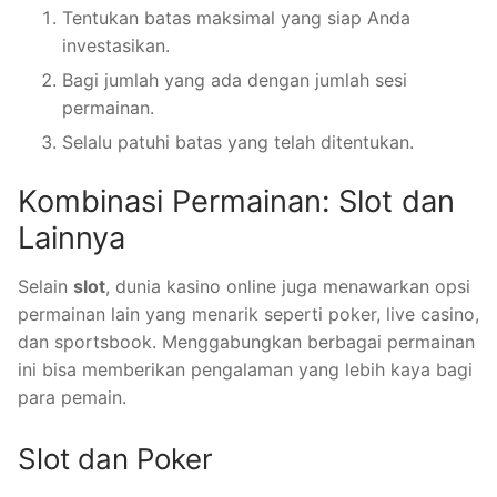
Tentukan batas maksimal yang siap Anda
investasikan.
Bagi jumlah yang ada dengan jumlah sesi
permainan.
Selalu patuhi batas yang telah ditentukan.
Kombinasi Permainan: Slot dan
Lainnya
Selain
slot
, dunia kasino online juga menawarkan opsi
permainan lain yang menarik seperti poker, live casino,
dan sportsbook. Menggabungkan berbagai permainan
ini bisa memberikan pengalaman yang lebih kaya bagi
para pemain.
Slot dan Poker