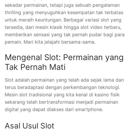
sekadar permainan, tetapi juga sebuah pengalaman
thrilling yang menyuguhkan kesempatan tak terbatas
untuk meraih keuntungan. Berbagai variasi slot yang
tersedia, dari mesin klasik hingga slot video terbaru,
memberikan sensasi yang tak pernah pudar bagi para
pemain. Mari kita jelajahi bersama-sama.
Mengenal Slot: Permainan yang
Tak Pernah Mati
Slot adalah permainan yang telah ada sejak lama dan
terus beradaptasi dengan perkembangan teknologi.
Mesin slot tradisional yang kita kenal di kasino fisik
sekarang telah bertransformasi menjadi permainan
digital yang dapat diakses dari smartphone.
Asal Usul Slot